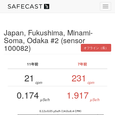
Toggl
navig
Japan, Fukushima, Minami-
Soma, Odaka #2 (sensor
100082)
オフライン（長）
11年前
7年前
21
231
cpm
cpm
0.174
1.917
μSv/h
μSv/h