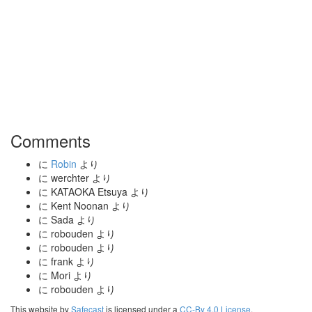
Comments
に
Robin
より
に
werchter
より
に
KATAOKA Etsuya
より
に
Kent Noonan
より
に
Sada
より
に
robouden
より
に
robouden
より
に
frank
より
に
Mori
より
に
robouden
より
This website by
Safecast
is licensed under a
CC-By 4.0 License
.